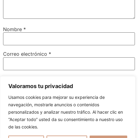
Nombre
*
Correo electrónico
*
Web
Valoramos tu privacidad
Usamos cookies para mejorar su experiencia de
navegación, mostrarle anuncios o contenidos
Guarda mi nombre, correo electrónico y web en este
personalizados y analizar nuestro tráfico. Al hacer clic en
navegador para la próxima vez que comente.
“Aceptar todo” usted da su consentimiento a nuestro uso
de las cookies.