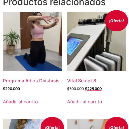
Productos relacionados
¡Oferta!
Programa Adiós Diástasis
Vital Sculpt 8
$
290.000
$
300.000
$
225.000
Añadir al carrito
Añadir al carrito
¡Oferta!
¡Oferta!