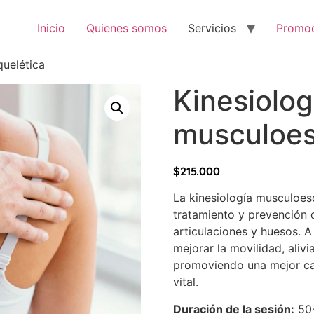
Inicio
Quienes somos
Servicios
Promoc
quelética
Kinesiolog
musculoes
$
215.000
La kinesiología musculoesq
tratamiento y prevención 
articulaciones y huesos. 
mejorar la movilidad, alivia
promoviendo una mejor cal
vital.
Duración de la sesión:
50-