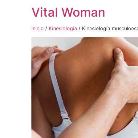
Vital Woman
Inicio
/
Kinesiología
/ Kinesiología musculoes