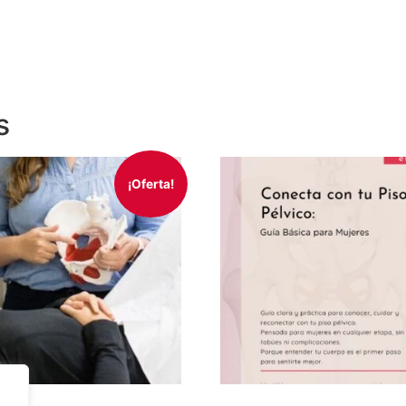
s
¡Oferta!